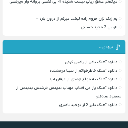
میگفتم عشق ریالی نیست شنیده ام بی نقصی پروانه وار میرقصی
–
بم زنگ نزن حروم زاده لبخند میزنم از درون پاره –
نازنین 2 مجید حسینی
بزودی…
دانلود آهنگ یاغی از رامین کرمی
دانلود آهنگ خاطرخواتم از سینا درخشنده
دانلود آهنگ به موقع اومدی از عرفان ابرا
دانلود آهنگ یار من آفتاب مهتاب ندیدس فرشتس پدیدس از
مسعود صادقلو
دانلود آهنگ دلبر 2 از توحید ناصری