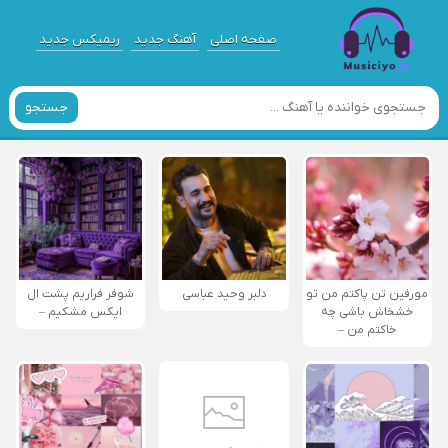
صفحه اصلی
آهنگ جدید
ریمیکس جدید
جستجو
مورفین تن پاکتم من تو
دلبر وحید عباسی
شوفر فراریم پشت ال
خشخاش باشی چه
ایکس مشکیم –
خاکتم من –