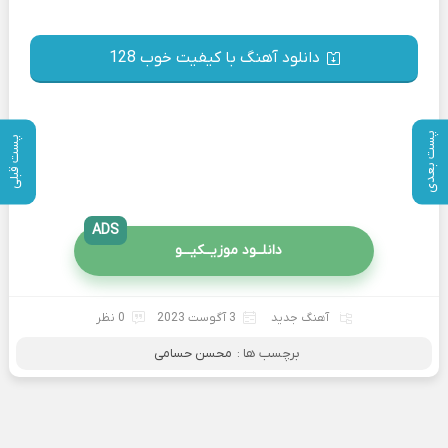
دانلود آهنگ با کیفیت خوب 128
پست بعدی
پست قبلی
ADS
دانلــود موزیــکیـــو
آهنگ جدید
3 آگوست 2023
0 نظر
برچسب ها :
محسن حسامی