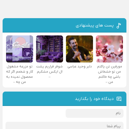
پست های پیشنهادی
مورفین تن پاکتم
دلبر وحید عباسی
شوفر فراریم پشت
تو مزرعه مشغول
من تو خشخاش
ال ایکس مشکیم
کار و شخمم اگر که
باشی چه خاکتم
–
محصول نمیده به
من –
من چه –
دیدگاه خود را بگذارید