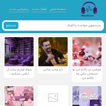
صفحه اصلی
آهنگ جدید
ریمیکس جدید
جستجو
مورفین تن پاکتم من تو
دلبر وحید عباسی
شوفر فراریم پشت ال
خشخاش باشی چه
ایکس مشکیم –
خاکتم من –