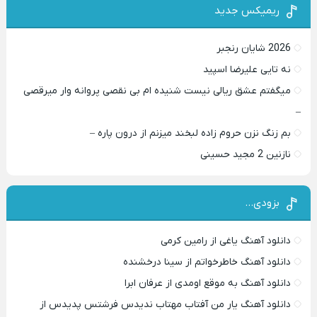
ریمیکس جدید
2026 شایان رنجبر
نه تایی علیرضا اسپید
میگفتم عشق ریالی نیست شنیده ام بی نقصی پروانه وار میرقصی
–
بم زنگ نزن حروم زاده لبخند میزنم از درون پاره –
نازنین 2 مجید حسینی
بزودی…
دانلود آهنگ یاغی از رامین کرمی
دانلود آهنگ خاطرخواتم از سینا درخشنده
دانلود آهنگ به موقع اومدی از عرفان ابرا
دانلود آهنگ یار من آفتاب مهتاب ندیدس فرشتس پدیدس از