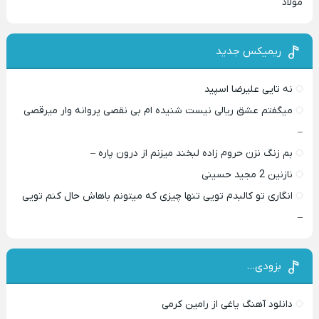
مولاد
ریمیکس جدید
نه تایی علیرضا اسپید
میگفتم عشق ریالی نیست شنیده ام بی نقصی پروانه وار میرقصی
–
بم زنگ نزن حروم زاده لبخند میزنم از درون پاره –
نازنین 2 مجید حسینی
انگاری تو کالبدم تویی تنها چیزی که میتونم باهاش حال کنم تویی
–
بزودی…
دانلود آهنگ یاغی از رامین کرمی