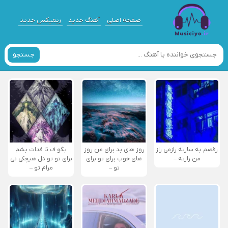
صفحه اصلی
آهنگ جدید
ریمیکس جدید
جستجو
رقصم به سازته رازمی راز
روز های بد برای من روز
بگو ف تا فدات بشم
من رازته –
های خوب برای تو برای
برای تو تو دل هیچکی نی
تو –
مرام تو –