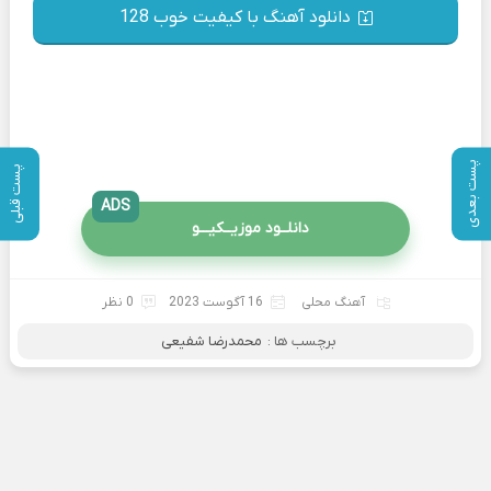
دانلود آهنگ با کیفیت خوب 128
پست بعدی
پست قبلی
ADS
دانلــود موزیــکیـــو
آهنگ محلی
16 آگوست 2023
0 نظر
برچسب ها :
محمدرضا شفیعی