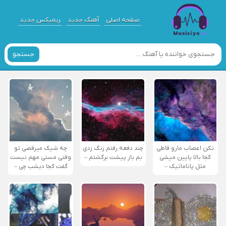
صفحه اصلی
آهنگ جدید
ریمیکس جدید
جستجو
نکن اعصاب مارو قاطی
چند دفعه رفتم زنگ زدی
چه شیک میرقصی تو
کجا بالا پایین میشی
بم باز پیشت برگشتم –
وقتی مستی مهم نیست
مثل پاناماتیک –
گفت کجا دیشب چی –