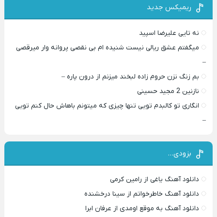
ریمیکس جدید
نه تایی علیرضا اسپید
میگفتم عشق ریالی نیست شنیده ام بی نقصی پروانه وار میرقصی
–
بم زنگ نزن حروم زاده لبخند میزنم از درون پاره –
نازنین 2 مجید حسینی
انگاری تو کالبدم تویی تنها چیزی که میتونم باهاش حال کنم تویی
–
بزودی…
دانلود آهنگ یاغی از رامین کرمی
دانلود آهنگ خاطرخواتم از سینا درخشنده
دانلود آهنگ به موقع اومدی از عرفان ابرا