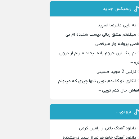
ریمیکس جدید
نه تایی علیرضا اسپید
میگفتم عشق ریالی نیست شنیده ام بی
قصی پروانه وار میرقصی –
بم زنگ نزن حروم زاده لبخند میزنم از درون
اره –
نازنین 2 مجید حسینی
انگاری تو کالبدم تویی تنها چیزی که میتونم
اهاش حال کنم تویی –
بزودی…
دانلود آهنگ یاغی از رامین کرمی
دانلود آهنگ خاطرخواتم از سینا درخشنده