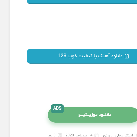
دانلود آهنگ با کیفیت خوب 128
ADS
دانلــود موزیــکیـــو
آهنگ محلی
،
بزودی
14 سپتامبر 2023
0 نظر