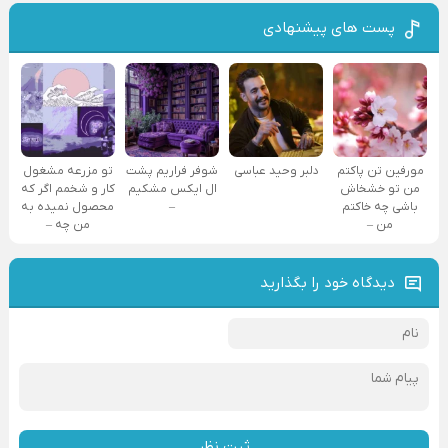
پست های پیشنهادی
مورفین تن پاکتم
دلبر وحید عباسی
شوفر فراریم پشت
تو مزرعه مشغول
من تو خشخاش
ال ایکس مشکیم
کار و شخمم اگر که
باشی چه خاکتم
–
محصول نمیده به
من –
من چه –
دیدگاه خود را بگذارید
ثبت نظر