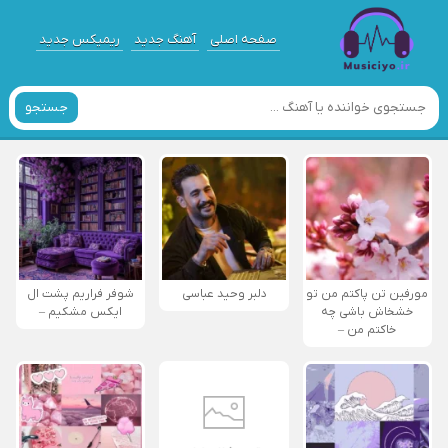
صفحه اصلی
آهنگ جدید
ریمیکس جدید
جستجو
مورفین تن پاکتم من تو
دلبر وحید عباسی
شوفر فراریم پشت ال
خشخاش باشی چه
ایکس مشکیم –
خاکتم من –