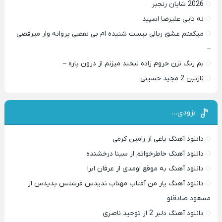
2026 شایان رنجبر
نه تایی علیرضا اسپید
میگفتم عشق ریالی نیست شنیده ام بی نقصی پروانه وار میرقصی
–
بم زنگ نزن حروم زاده لبخند میزنم از درون پاره –
نازنین 2 مجید حسینی
بزودی…
دانلود آهنگ یاغی از رامین کرمی
دانلود آهنگ خاطرخواتم از سینا درخشنده
دانلود آهنگ به موقع اومدی از عرفان ابرا
دانلود آهنگ یار من آفتاب مهتاب ندیدس فرشتس پدیدس از
مسعود صادقلو
دانلود آهنگ دلبر 2 از توحید ناصری