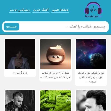
صفحه اصلی
آهنگ جدید
ریمیکس جدید
جستجو
تو نارفیقی تو نامردی
هنو دارم ترس از نگات
درد 2 سارن
من هیچوقت عاقل
سرد شدم من بعد کات –
نبودم –