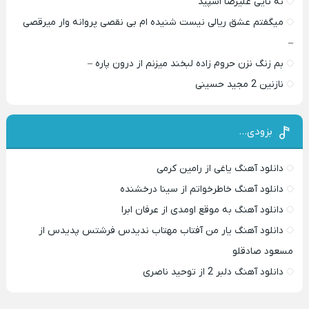
نه تایی علیرضا اسپید
میگفتم عشق ریالی نیست شنیده ام بی نقصی پروانه وار میرقصی
–
بم زنگ نزن حروم زاده لبخند میزنم از درون پاره –
نازنین 2 مجید حسینی
بزودی…
دانلود آهنگ یاغی از رامین کرمی
دانلود آهنگ خاطرخواتم از سینا درخشنده
دانلود آهنگ به موقع اومدی از عرفان ابرا
دانلود آهنگ یار من آفتاب مهتاب ندیدس فرشتس پدیدس از
مسعود صادقلو
دانلود آهنگ دلبر 2 از توحید ناصری