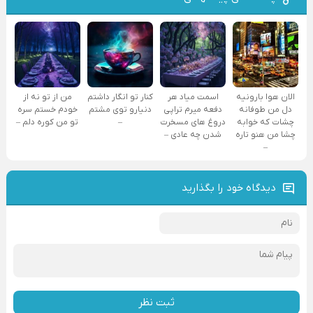
الان هوا بارونیه
اسمت میاد هر
کنار تو انگار داشتم
من از تو نه از
دل من طوفانه
دفعه میرم تراپی
دنیارو توی مشتم
خودم خستم سره
چشات که خوابه
دروغ‌ های مسخرت
–
تو من کوره دلم –
چشا من هنو تاره
شدن چه عادی –
–
دیدگاه خود را بگذارید
ثبت نظر