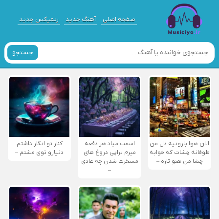
صفحه اصلی
آهنگ جدید
ریمیکس جدید
جستجو
الان هوا بارونیه دل من
اسمت میاد هر دفعه
کنار تو انگار داشتم
طوفانه چشات که خوابه
میرم تراپی دروغ‌ های
دنیارو توی مشتم –
چشا من هنو تاره –
مسخرت شدن چه عادی
–