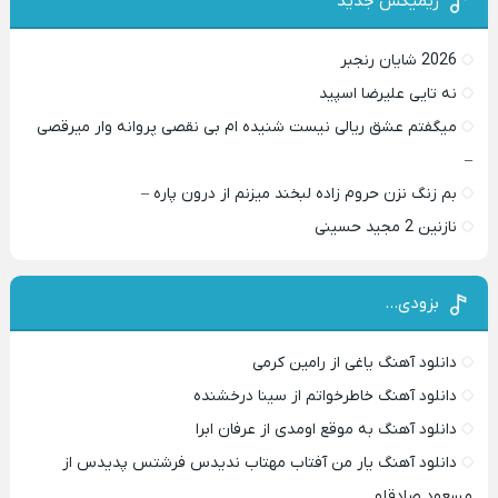
ریمیکس جدید
2026 شایان رنجبر
نه تایی علیرضا اسپید
میگفتم عشق ریالی نیست شنیده ام بی نقصی پروانه وار میرقصی
–
بم زنگ نزن حروم زاده لبخند میزنم از درون پاره –
نازنین 2 مجید حسینی
بزودی…
دانلود آهنگ یاغی از رامین کرمی
دانلود آهنگ خاطرخواتم از سینا درخشنده
دانلود آهنگ به موقع اومدی از عرفان ابرا
دانلود آهنگ یار من آفتاب مهتاب ندیدس فرشتس پدیدس از
مسعود صادقلو