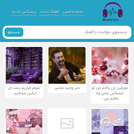
صفحه اصلی
آهنگ جدید
ریمیکس جدید
جستجو
مورفین تن پاکتم من تو
دلبر وحید عباسی
شوفر فراریم پشت ال
خشخاش باشی چه
ایکس مشکیم –
خاکتم من –