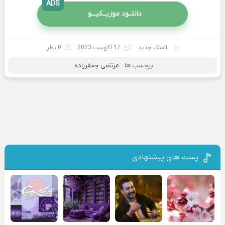
ADS
دانلــود موزیــکیـــو
آهنگ جدید
17 آگوست 2023
0 نظر
برچسب ها :
مرتضی جعفرزاده
پست های پیشنهادی