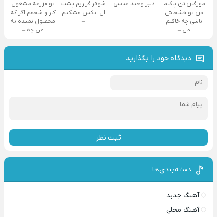
مورفین تن پاکتم
دلبر وحید عباسی
شوفر فراریم پشت
تو مزرعه مشغول
من تو خشخاش
ال ایکس مشکیم
کار و شخمم اگر که
باشی چه خاکتم
–
محصول نمیده به
من –
من چه –
دیدگاه خود را بگذارید
ثبت نظر
دسته‌بندی‌ها
آهنگ جدید
آهنگ محلی