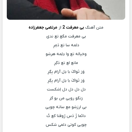
متن آهنگ
بی معرفت 2
از
مرتضی جعفرزاده
بی معرفت مگع تع ندی
دلمه سا تع دَمِرِ
وخیاله تع وا دِلِمه هرشو
مانع لع تع دَگِرِ
وَرَ تَواکَ با دِل آرام بِگِرِ
وَرَ تَواکَ با دِل آرام بِگِرِ
دل دل دل دل اِشکست
رَنگو رویی من بو گز
بی ارزشو مع ساته چویی
دائما ژَ دَس ژوقتا کع تُ
چویی کوتی دلمی شکس