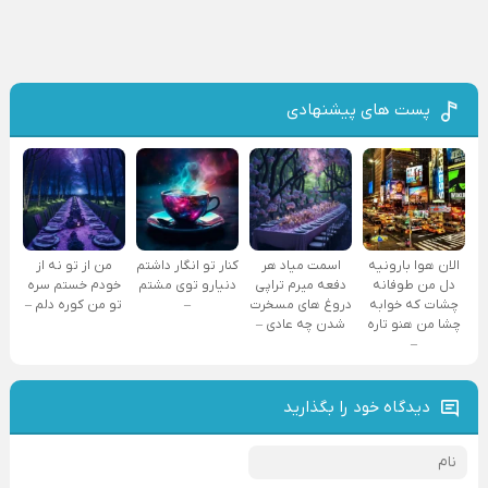
پست های پیشنهادی
الان هوا بارونیه
اسمت میاد هر
کنار تو انگار داشتم
من از تو نه از
دل من طوفانه
دفعه میرم تراپی
دنیارو توی مشتم
خودم خستم سره
چشات که خوابه
دروغ‌ های مسخرت
–
تو من کوره دلم –
چشا من هنو تاره
شدن چه عادی –
–
دیدگاه خود را بگذارید