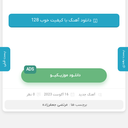
دانلود آهنگ با کیفیت خوب 128
پست بعدی
پست قبلی
ADS
دانلــود موزیــکیـــو
آهنگ جدید
16 آگوست 2023
0 نظر
برچسب ها :
مرتضی جعفرزاده