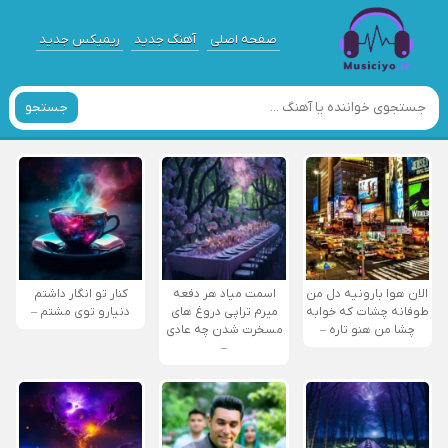
صفحه اصلی
آهنگ جدید
ریمیکس جدید
جستجو
الان هوا بارونیه دل من
اسمت میاد هر دفعه
کنار تو انگار داشتم
طوفانه چشات که خوابه
میرم تراپی دروغ‌ های
دنیارو توی مشتم –
چشا من هنو تاره –
مسخرت شدن چه عادی
–