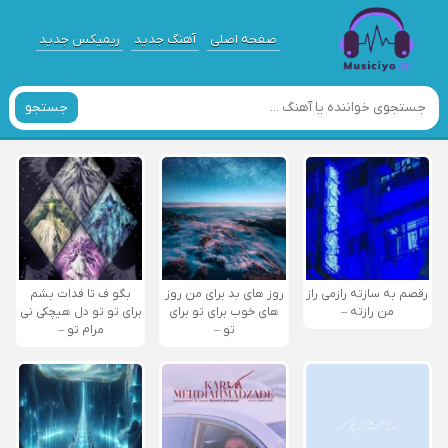
صفحه اصلی
آهنگ جدید
ریمیکس جدید
جستجو
رقصم به سازته رازمی راز
روز های بد برای من روز
بگو ف تا فدات بشم
من رازته –
های خوب برای تو برای
برای تو تو دل هیچکی نی
تو –
مرام تو –