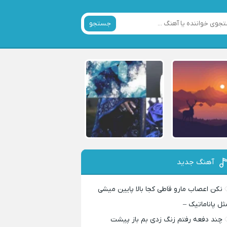
جستجو
آهنگ جدید
نکن اعصاب مارو قاطی کجا بالا پایین میشی
ثل پاناماتیک –
چند دفعه رفتم زنگ زدی بم باز پیشت