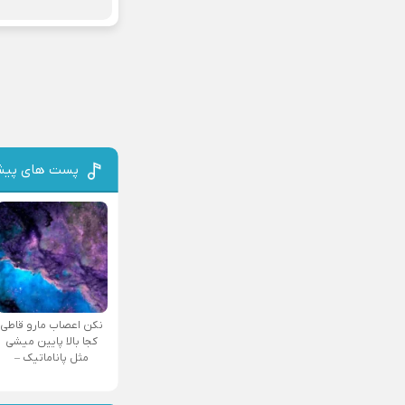
پست های پیش
نکن اعصاب مارو قاطی
کجا بالا پایین میشی
مثل پاناماتیک –