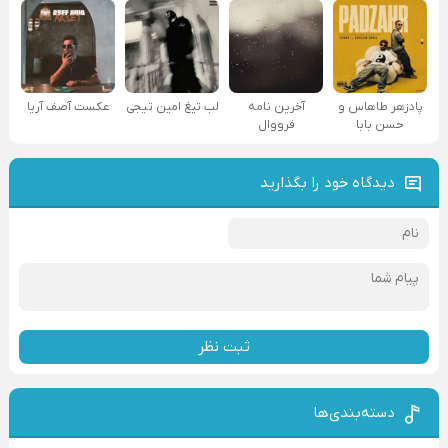
پادزهر طاهاس و
آخرین نامه
لب تیغ امین تیجی
عکست آصف آریا
حسن بابا
فرووال
دیدگاه خود را بگذارید
ثبت نظر
دسته‌بندی‌ها