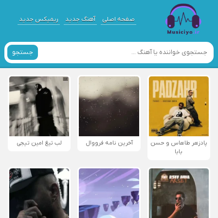
صفحه اصلی
آهنگ جدید
ریمیکس جدید
جستجو
پادزهر طاهاس و حسن
آخرین نامه فرووال
لب تیغ امین تیجی
بابا