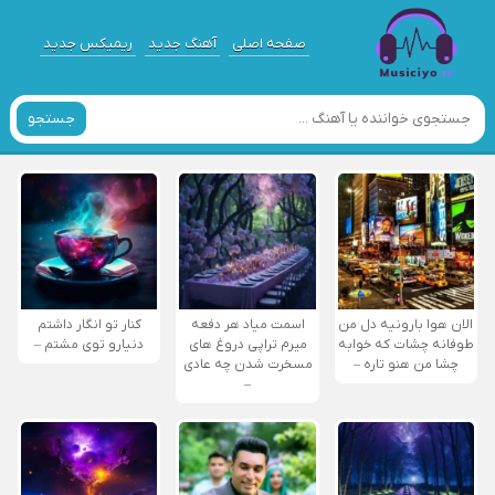
صفحه اصلی
آهنگ جدید
ریمیکس جدید
جستجو
الان هوا بارونیه دل من
اسمت میاد هر دفعه
کنار تو انگار داشتم
طوفانه چشات که خوابه
میرم تراپی دروغ‌ های
دنیارو توی مشتم –
چشا من هنو تاره –
مسخرت شدن چه عادی
–