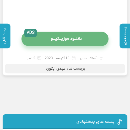
پست بعدی
پست قبلی
ADS
دانلــود موزیــکیـــو
آهنگ محلی
13 آگوست 2023
0 نظر
برچسب ها :
مهدی آبگون
پست های پیشنهادی