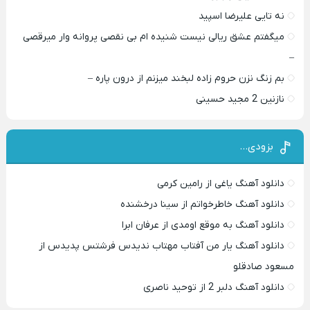
نه تایی علیرضا اسپید
میگفتم عشق ریالی نیست شنیده ام بی نقصی پروانه وار میرقصی
–
بم زنگ نزن حروم زاده لبخند میزنم از درون پاره –
نازنین 2 مجید حسینی
بزودی…
دانلود آهنگ یاغی از رامین کرمی
دانلود آهنگ خاطرخواتم از سینا درخشنده
دانلود آهنگ به موقع اومدی از عرفان ابرا
دانلود آهنگ یار من آفتاب مهتاب ندیدس فرشتس پدیدس از
مسعود صادقلو
دانلود آهنگ دلبر 2 از توحید ناصری