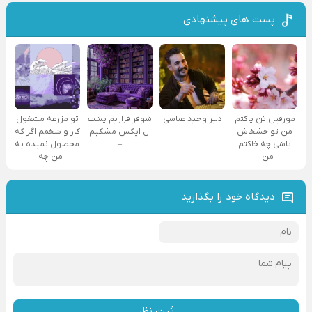
پست های پیشنهادی
مورفین تن پاکتم
دلبر وحید عباسی
شوفر فراریم پشت
تو مزرعه مشغول
من تو خشخاش
ال ایکس مشکیم
کار و شخمم اگر که
باشی چه خاکتم
–
محصول نمیده به
من –
من چه –
دیدگاه خود را بگذارید
ثبت نظر