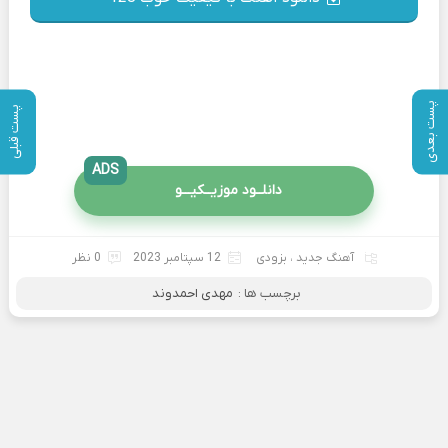
پست بعدی
پست قبلی
ADS
دانلــود موزیــکیـــو
آهنگ جدید
،
بزودی
12 سپتامبر 2023
0 نظر
برچسب ها :
مهدی احمدوند