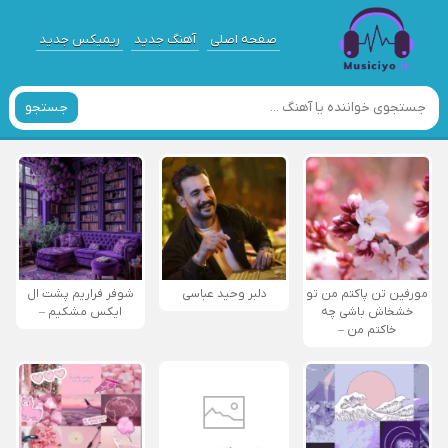
صفحه اصلی
آهنگ جدید
ریمیکس جدید
جستجو
مورفین تن پاکتم من تو
دلبر وحید عباسی
شوفر فراریم پشت ال
خشخاش باشی چه
ایکس مشکیم –
خاکتم من –