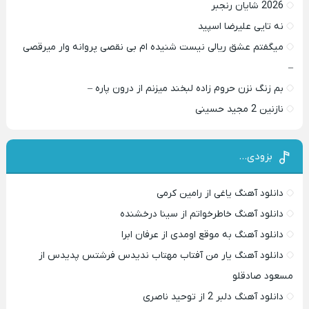
2026 شایان رنجبر
نه تایی علیرضا اسپید
میگفتم عشق ریالی نیست شنیده ام بی نقصی پروانه وار میرقصی
–
بم زنگ نزن حروم زاده لبخند میزنم از درون پاره –
نازنین 2 مجید حسینی
بزودی…
دانلود آهنگ یاغی از رامین کرمی
دانلود آهنگ خاطرخواتم از سینا درخشنده
دانلود آهنگ به موقع اومدی از عرفان ابرا
دانلود آهنگ یار من آفتاب مهتاب ندیدس فرشتس پدیدس از
مسعود صادقلو
دانلود آهنگ دلبر 2 از توحید ناصری