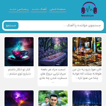
صفحه اصلی
آهنگ جدید
ریمیکس جدید
جستجو
الان هوا بارونیه دل من
اسمت میاد هر دفعه
کنار تو انگار داشتم
طوفانه چشات که خوابه
میرم تراپی دروغ‌ های
دنیارو توی مشتم –
چشا من هنو تاره –
مسخرت شدن چه عادی
–