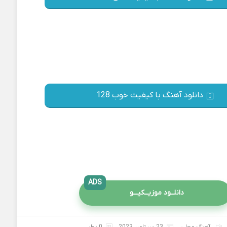
دانلود آهنگ با کیفیت خوب 128
ADS
دانلــود موزیــکیـــو
آهنگ محلی
23 سپتامبر 2023
0 نظر