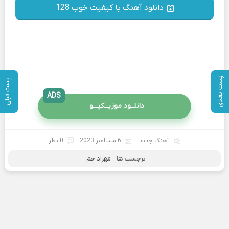
دانلود آهنگ با کیفیت خوب 128
پست بعدی
پست قبلی
ADS
دانلــود موزیــکیـــو
آهنگ جدید
6 سپتامبر 2023
0 نظر
برچسب ها :
مهراد جم