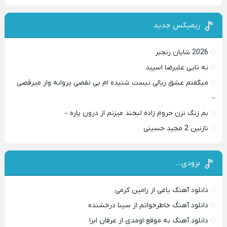
ریمیکس جدید
2026 شایان رنجبر
نه تایی علیرضا اسپید
میگفتم عشق ریالی نیست شنیده ام بی نقصی پروانه وار میرقصی
–
بم زنگ نزن حروم زاده لبخند میزنم از درون پاره –
نازنین 2 مجید حسینی
بزودی…
دانلود آهنگ یاغی از رامین کرمی
دانلود آهنگ خاطرخواتم از سینا درخشنده
دانلود آهنگ به موقع اومدی از عرفان ابرا