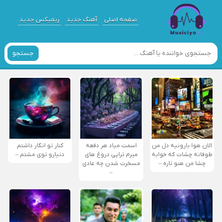
صفحه اصلی
آهنگ جدید
ریمیکس جدید
جستجو
الان هوا بارونیه دل من
اسمت میاد هر دفعه
کنار تو انگار داشتم
طوفانه چشات که خوابه
میرم تراپی دروغ‌ های
دنیارو توی مشتم –
چشا من هنو تاره –
مسخرت شدن چه عادی
–