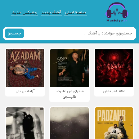
صفحه اصلی
آهنگ جدید
ریمیکس جدید
جستجو
غلام قمر دایان
ماجرای من علیرضا
آزادم بی بال
طلیسچی