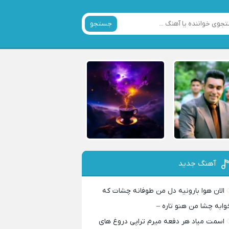
جستجو
آهنگ جدید
الان هوا بارونیه دل من طوفانه چشات که
وابه چشا من هنو تاره –
اسمت میاد هر دفعه میرم تراپی دروغ‌ های