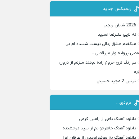
ریمیکس جدید
2026 شایان رنجبر
نه تایی علیرضا اسپید
میگفتم عشق ریالی نیست شنیده ام بی
قصی پروانه وار میرقصی –
بم زنگ نزن حروم زاده لبخند میزنم از درون
اره –
نازنین 2 مجید حسینی
بزودی…
دانلود آهنگ یاغی از رامین کرمی
دانلود آهنگ خاطرخواتم از سینا درخشنده
دانلود آهنگ به موقع اومدی از عرفان ابرا