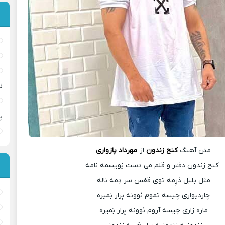
ن
پ
متن آهنگ
کنج زندون
از
مهرداد پازواری
کنج زندون دفتر و قلم می دست نِویسمه نامه
مثل بلبل دَرِمه توی قفس سر دِمه ناله
چاردیواری چیسه تموم نَوونه بِرار بَمیره
ماره زاری چیسه آروم نَوونه بِرار بَمیره