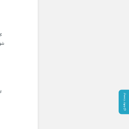
کن
شو 
ا
پست بعدی