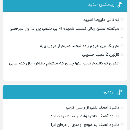
ریمیکس جدید
نه تایی علیرضا اسپید
میگفتم عشق ریالی نیست شنیده ام بی نقصی پروانه وار میرقصی
–
بم زنگ نزن حروم زاده لبخند میزنم از درون پاره –
نازنین 2 مجید حسینی
انگاری تو کالبدم تویی تنها چیزی که میتونم باهاش حال کنم تویی
–
بزودی…
دانلود آهنگ یاغی از رامین کرمی
دانلود آهنگ خاطرخواتم از سینا درخشنده
دانلود آهنگ به موقع اومدی از عرفان ابرا