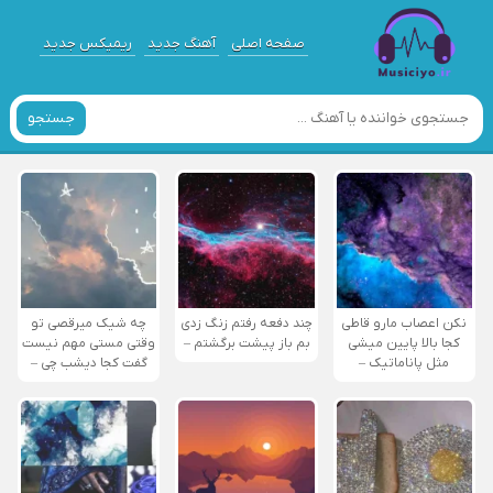
صفحه اصلی
آهنگ جدید
ریمیکس جدید
جستجو
نکن اعصاب مارو قاطی
چند دفعه رفتم زنگ زدی
چه شیک میرقصی تو
کجا بالا پایین میشی
بم باز پیشت برگشتم –
وقتی مستی مهم نیست
مثل پاناماتیک –
گفت کجا دیشب چی –