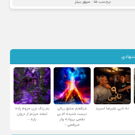
برچسب ها :
سپهر بیتز
نهادی
نه تایی علیرضا اسپید
میگفتم عشق ریالی
بم زنگ نزن حروم زاده
نیست شنیده ام بی
لبخند میزنم از درون
نقصی پروانه وار
پاره –
میرقصی –