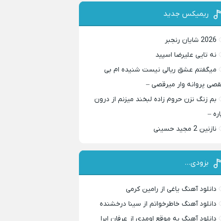
ریمیکس جدید
2026 شایان رنجبر
نه تایی علیرضا اسپید
میگفتم عشق ریالی نیست شنیده ام بی
قصی پروانه وار میرقصی –
بم زنگ نزن حروم زاده لبخند میزنم از درون
اره –
نازنین 2 مجید حسینی
بزودی…
دانلود آهنگ یاغی از رامین کرمی
دانلود آهنگ خاطرخواتم از سینا درخشنده
دانلود آهنگ به موقع اومدی از عرفان ابرا