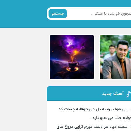
جستجو
آهنگ جدید
الان هوا بارونیه دل من طوفانه چشات که
وابه چشا من هنو تاره –
اسمت میاد هر دفعه میرم تراپی دروغ‌ های