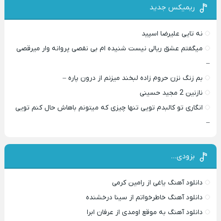
ریمیکس جدید
نه تایی علیرضا اسپید
میگفتم عشق ریالی نیست شنیده ام بی نقصی پروانه وار میرقصی
–
بم زنگ نزن حروم زاده لبخند میزنم از درون پاره –
نازنین 2 مجید حسینی
انگاری تو کالبدم تویی تنها چیزی که میتونم باهاش حال کنم تویی
–
بزودی…
دانلود آهنگ یاغی از رامین کرمی
دانلود آهنگ خاطرخواتم از سینا درخشنده
دانلود آهنگ به موقع اومدی از عرفان ابرا