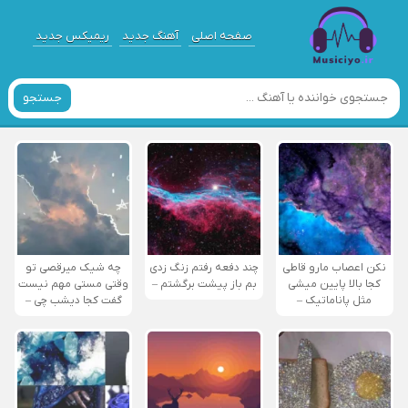
صفحه اصلی
آهنگ جدید
ریمیکس جدید
جستجو
نکن اعصاب مارو قاطی
چند دفعه رفتم زنگ زدی
چه شیک میرقصی تو
کجا بالا پایین میشی
بم باز پیشت برگشتم –
وقتی مستی مهم نیست
مثل پاناماتیک –
گفت کجا دیشب چی –