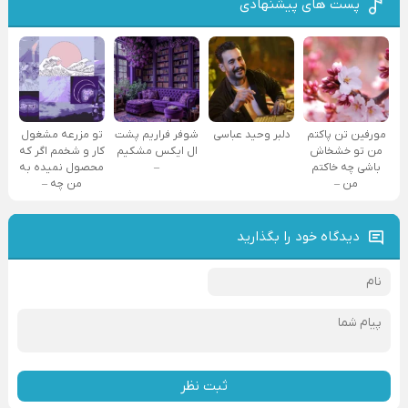
پست های پیشنهادی
مورفین تن پاکتم
دلبر وحید عباسی
شوفر فراریم پشت
تو مزرعه مشغول
من تو خشخاش
ال ایکس مشکیم
کار و شخمم اگر که
باشی چه خاکتم
–
محصول نمیده به
من –
من چه –
دیدگاه خود را بگذارید
ثبت نظر