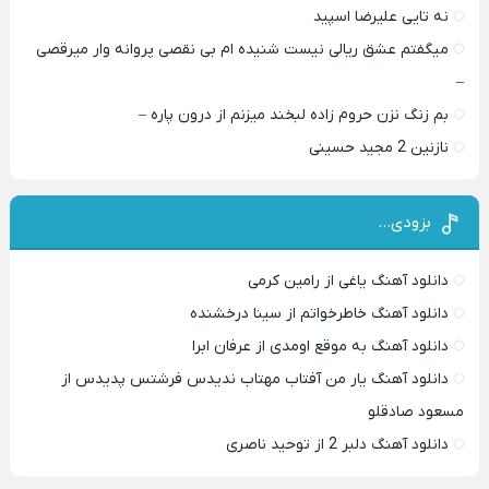
نه تایی علیرضا اسپید
میگفتم عشق ریالی نیست شنیده ام بی نقصی پروانه وار میرقصی
–
بم زنگ نزن حروم زاده لبخند میزنم از درون پاره –
نازنین 2 مجید حسینی
بزودی…
دانلود آهنگ یاغی از رامین کرمی
دانلود آهنگ خاطرخواتم از سینا درخشنده
دانلود آهنگ به موقع اومدی از عرفان ابرا
دانلود آهنگ یار من آفتاب مهتاب ندیدس فرشتس پدیدس از
مسعود صادقلو
دانلود آهنگ دلبر 2 از توحید ناصری