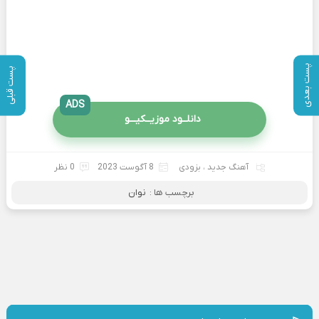
پست بعدی
پست قبلی
ADS
دانلــود موزیــکیـــو
آهنگ جدید
،
بزودی
8 آگوست 2023
0 نظر
برچسب ها :
نوان