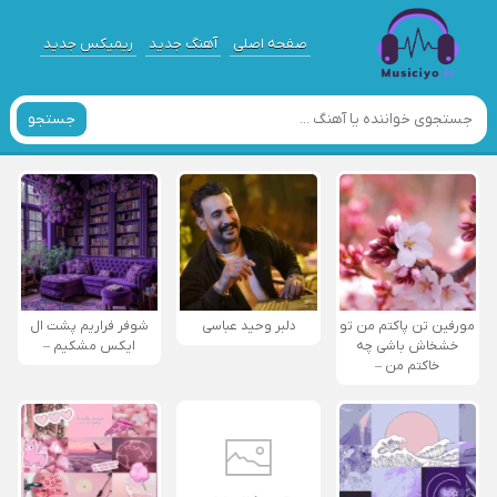
صفحه اصلی
آهنگ جدید
ریمیکس جدید
جستجو
مورفین تن پاکتم من تو
دلبر وحید عباسی
شوفر فراریم پشت ال
خشخاش باشی چه
ایکس مشکیم –
خاکتم من –