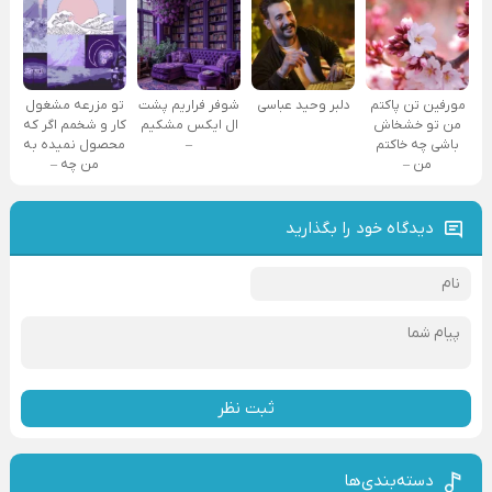
مورفین تن پاکتم
دلبر وحید عباسی
شوفر فراریم پشت
تو مزرعه مشغول
من تو خشخاش
ال ایکس مشکیم
کار و شخمم اگر که
باشی چه خاکتم
–
محصول نمیده به
من –
من چه –
دیدگاه خود را بگذارید
ثبت نظر
دسته‌بندی‌ها