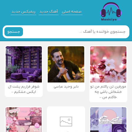
صفحه اصلی
آهنگ جدید
ریمیکس جدید
جستجو
مورفین تن پاکتم من تو
دلبر وحید عباسی
شوفر فراریم پشت ال
خشخاش باشی چه
ایکس مشکیم –
خاکتم من –