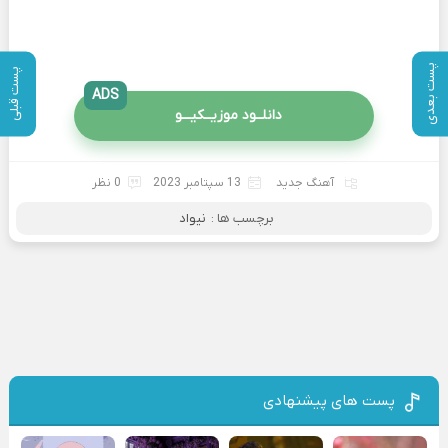
پست بعدی
پست قبلی
ADS
دانلــود موزیــکیـــو
آهنگ جدید
13 سپتامبر 2023
0 نظر
برچسب ها :
نیواد
پست های پیشنهادی