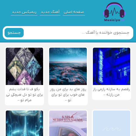
صفحه اصلی
آهنگ جدید
ریمیکس جدید
جستجو
رقصم به سازته رازمی راز
روز های بد برای من روز
بگو ف تا فدات بشم
من رازته –
های خوب برای تو برای
برای تو تو دل هیچکی نی
تو –
مرام تو –