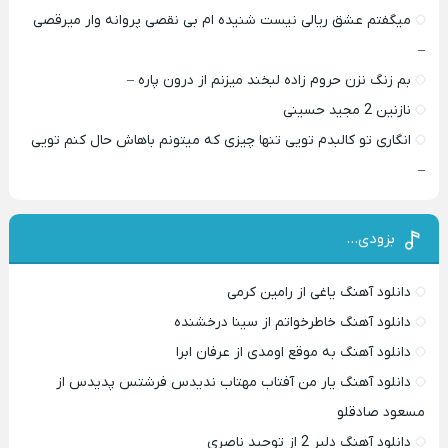
میگفتم عشق ریالی نیست شنیده ام بی نقصی پروانه وار میرقصی
–
بم زنگ نزن حروم زاده لبخند میزنم از درون پاره –
نازنین 2 مجید حسینی
انگاری تو کالبدم تویی تنها چیزی که میتونم باهاش حال کنم تویی
–
بزودی…
دانلود آهنگ یاغی از رامین کرمی
دانلود آهنگ خاطرخواتم از سینا درخشنده
دانلود آهنگ به موقع اومدی از عرفان ابرا
دانلود آهنگ یار من آفتاب مهتاب ندیدس فرشتس پدیدس از
مسعود صادقلو
دانلود آهنگ دلبر 2 از توحید ناصری