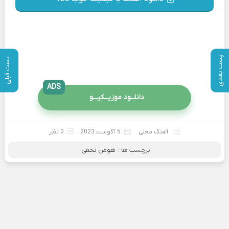
پست بعدی
پست قبلی
ADS
دانلــود موزیــکیـــو
آهنگ محلی
5 آگوست 2023
0 نظر
برچسب ها :
هومن نجفی