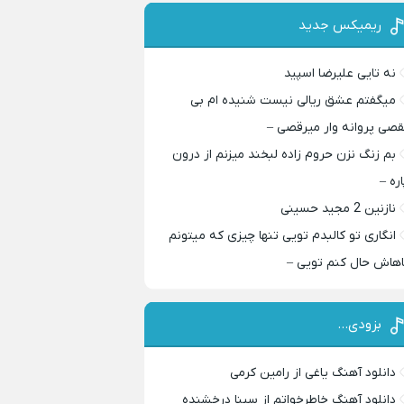
ریمیکس جدید
نه تایی علیرضا اسپید
میگفتم عشق ریالی نیست شنیده ام بی
قصی پروانه وار میرقصی –
بم زنگ نزن حروم زاده لبخند میزنم از درون
اره –
نازنین 2 مجید حسینی
انگاری تو کالبدم تویی تنها چیزی که میتونم
اهاش حال کنم تویی –
بزودی…
دانلود آهنگ یاغی از رامین کرمی
دانلود آهنگ خاطرخواتم از سینا درخشنده