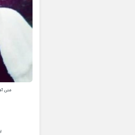
متن آ
ا