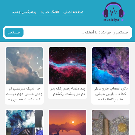
صفحه اصلی
آهنگ جدید
ریمیکس جدید
جستجو
نکن اعصاب مارو قاطی
چند دفعه رفتم زنگ زدی
چه شیک میرقصی تو
کجا بالا پایین میشی
بم باز پیشت برگشتم –
وقتی مستی مهم نیست
مثل پاناماتیک –
گفت کجا دیشب چی –