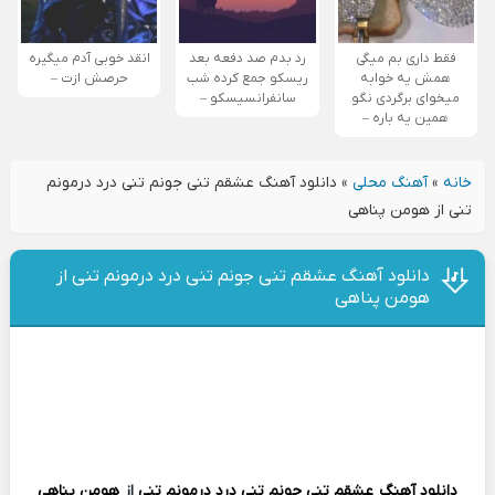
فقط داری بم میگی
رد بدم صد دفعه بعد
انقد خوبی آدم میگیره
همش یه خوابه
ریسکو جمع کرده شب
حرصش ازت –
میخوای برگردی نگو
سانفرانسیسکو –
همین یه باره –
خانه
»
آهنگ محلی
»
دانلود آهنگ عشقم تنی جونم تنی درد درمونم
تنی از هومن پناهی
دانلود آهنگ عشقم تنی جونم تنی درد درمونم تنی از
هومن پناهی
دانلود آهنگ
عشقم تنی جونم تنی درد درمونم تنی
از
هومن پناهی