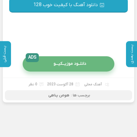
دانلود آهنگ با کیفیت خوب 128
پست بعدی
پست قبلی
ADS
دانلــود موزیــکیـــو
آهنگ محلی
28 آگوست 2023
0 نظر
برچسب ها :
هومن پناهی