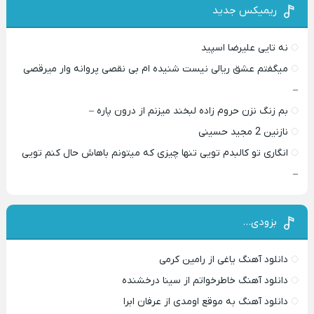
ریمیکس جدید
نه تایی علیرضا اسپید
میگفتم عشق ریالی نیست شنیده ام بی نقصی پروانه وار میرقصی
–
بم زنگ نزن حروم زاده لبخند میزنم از درون پاره –
نازنین 2 مجید حسینی
انگاری تو کالبدم تویی تنها چیزی که میتونم باهاش حال کنم تویی
–
بزودی…
دانلود آهنگ یاغی از رامین کرمی
دانلود آهنگ خاطرخواتم از سینا درخشنده
دانلود آهنگ به موقع اومدی از عرفان ابرا