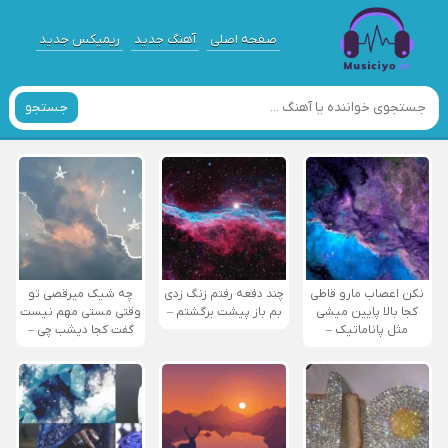
صفحه اصلی
آهنگ جدید
ریمیکس جدید
جستجو
نکن اعصاب مارو قاطی
چند دفعه رفتم زنگ زدی
چه شیک میرقصی تو
کجا بالا پایین میشی
بم باز پیشت برگشتم –
وقتی مستی مهم نیست
مثل پاناماتیک –
گفت کجا دیشب چی –