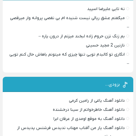
نه تایی علیرضا اسپید
میگفتم عشق ریالی نیست شنیده ام بی نقصی پروانه وار میرقصی
–
بم زنگ نزن حروم زاده لبخند میزنم از درون پاره –
نازنین 2 مجید حسینی
انگاری تو کالبدم تویی تنها چیزی که میتونم باهاش حال کنم تویی
–
بزودی…
دانلود آهنگ یاغی از رامین کرمی
دانلود آهنگ خاطرخواتم از سینا درخشنده
دانلود آهنگ به موقع اومدی از عرفان ابرا
دانلود آهنگ یار من آفتاب مهتاب ندیدس فرشتس پدیدس از