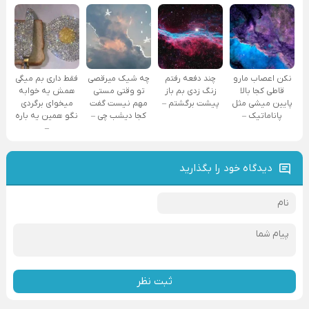
نکن اعصاب مارو
چند دفعه رفتم
چه شیک میرقصی
فقط داری بم میگی
قاطی کجا بالا
زنگ زدی بم باز
تو وقتی مستی
همش یه خوابه
پایین میشی مثل
پیشت برگشتم –
مهم نیست گفت
میخوای برگردی
پاناماتیک –
کجا دیشب چی –
نگو همین یه باره
–
دیدگاه خود را بگذارید
ثبت نظر