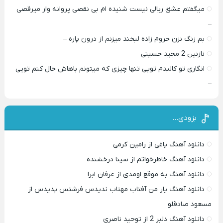
میگفتم عشق ریالی نیست شنیده ام بی نقصی پروانه وار میرقصی
–
بم زنگ نزن حروم زاده لبخند میزنم از درون پاره –
نازنین 2 مجید حسینی
انگاری تو کالبدم تویی تنها چیزی که میتونم باهاش حال کنم تویی
–
بزودی…
دانلود آهنگ یاغی از رامین کرمی
دانلود آهنگ خاطرخواتم از سینا درخشنده
دانلود آهنگ به موقع اومدی از عرفان ابرا
دانلود آهنگ یار من آفتاب مهتاب ندیدس فرشتس پدیدس از
مسعود صادقلو
دانلود آهنگ دلبر 2 از توحید ناصری