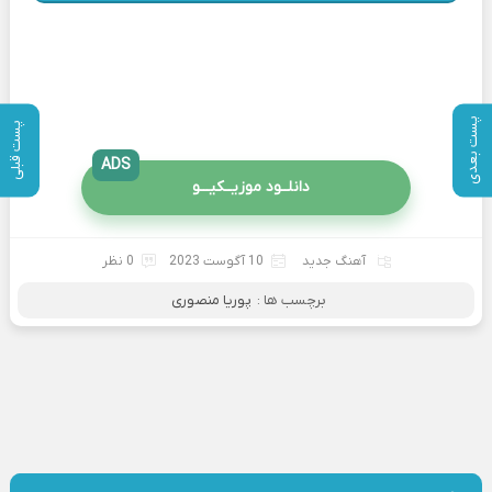
پست بعدی
پست قبلی
ADS
دانلــود موزیــکیـــو
آهنگ جدید
10 آگوست 2023
0 نظر
برچسب ها :
پوریا منصوری