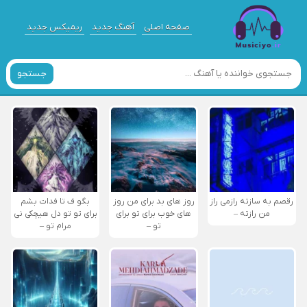
صفحه اصلی
آهنگ جدید
ریمیکس جدید
جستجو
رقصم به سازته رازمی راز
روز های بد برای من روز
بگو ف تا فدات بشم
من رازته –
های خوب برای تو برای
برای تو تو دل هیچکی نی
تو –
مرام تو –