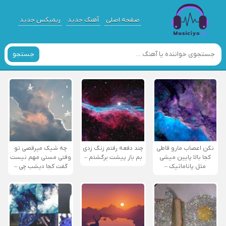
صفحه اصلی
آهنگ جدید
ریمیکس جدید
جستجو
نکن اعصاب مارو قاطی
چند دفعه رفتم زنگ زدی
چه شیک میرقصی تو
کجا بالا پایین میشی
بم باز پیشت برگشتم –
وقتی مستی مهم نیست
مثل پاناماتیک –
گفت کجا دیشب چی –