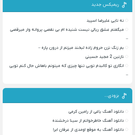
ریمیکس جدید
نه تایی علیرضا اسپید
میگفتم عشق ریالی نیست شنیده ام بی نقصی پروانه وار میرقصی
–
بم زنگ نزن حروم زاده لبخند میزنم از درون پاره –
نازنین 2 مجید حسینی
انگاری تو کالبدم تویی تنها چیزی که میتونم باهاش حال کنم تویی
–
بزودی…
دانلود آهنگ یاغی از رامین کرمی
دانلود آهنگ خاطرخواتم از سینا درخشنده
دانلود آهنگ به موقع اومدی از عرفان ابرا