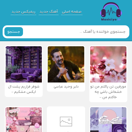
صفحه اصلی
آهنگ جدید
ریمیکس جدید
جستجو
مورفین تن پاکتم من تو
دلبر وحید عباسی
شوفر فراریم پشت ال
خشخاش باشی چه
ایکس مشکیم –
خاکتم من –