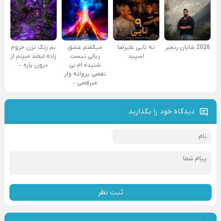
2026 شایان رنجبر
نه تایی علیرضا
میگفتم عشق
بم زنگ نزن حروم
اسپید
ریالی نیست
زاده لبخند میزنم از
شنیده ام بی
درون پاره –
نقصی پروانه وار
میرقصی –
دیدگاه خود را بگذارید
ثبت نظر