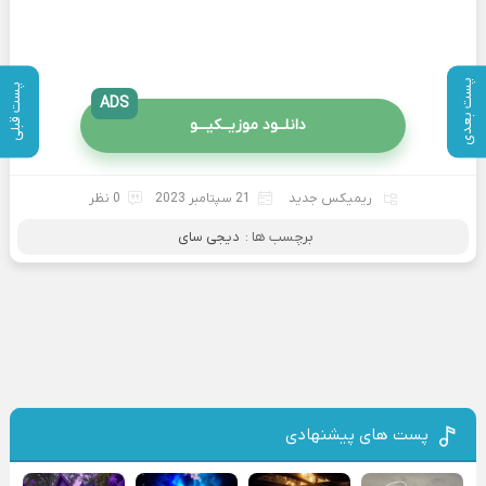
پست بعدی
پست قبلی
ADS
دانلــود موزیــکیـــو
ریمیکس جدید
21 سپتامبر 2023
0 نظر
برچسب ها :
دیجی سای
پست های پیشنهادی