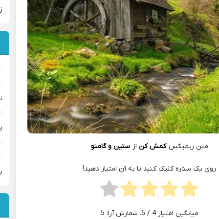
ز
ن
پ
متن ریمیکس
کمش کن
از
ستین و گامنو
روی یک ستاره کلیک کنید تا به آن امتیاز دهید!
ب
میانگین امتیاز
4
/ 5. شمارش آرا:
5