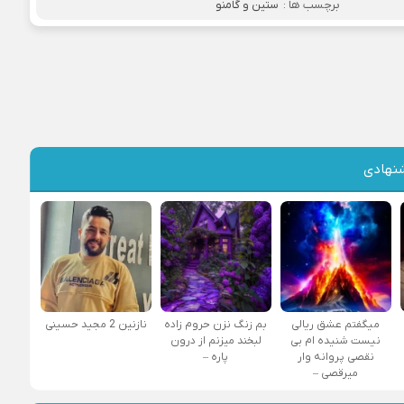
برچسب ها :
ستین و گامنو
نهادی
میگفتم عشق ریالی
بم زنگ نزن حروم زاده
نازنین 2 مجید حسینی
نیست شنیده ام بی
لبخند میزنم از درون
نقصی پروانه وار
پاره –
میرقصی –