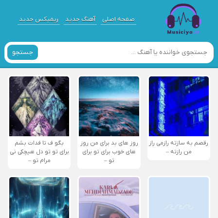
صفحه اصلی
آهنگ جدید
ریمیکس جدید
جستجو
رقصم به سازته رازمی راز
روز های بد برای من روز
بگو ف تا فدات بشم
من رازته –
های خوب برای تو برای
برای تو تو دل هیچکی نی
تو –
مرام تو –