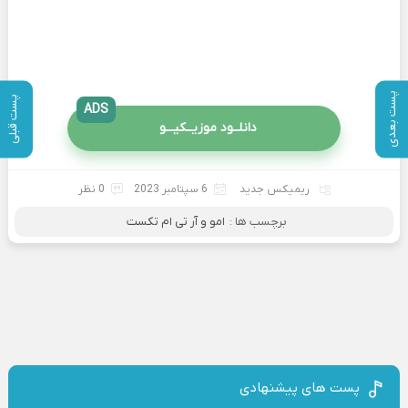
پست بعدی
پست قبلی
ADS
دانلــود موزیــکیـــو
ریمیکس جدید
6 سپتامبر 2023
0 نظر
برچسب ها :
امو و آر تی ام تکست
پست های پیشنهادی