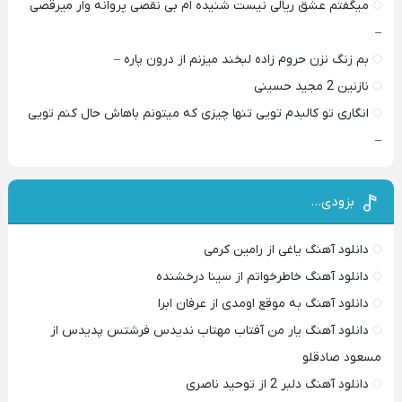
میگفتم عشق ریالی نیست شنیده ام بی نقصی پروانه وار میرقصی
–
بم زنگ نزن حروم زاده لبخند میزنم از درون پاره –
نازنین 2 مجید حسینی
انگاری تو کالبدم تویی تنها چیزی که میتونم باهاش حال کنم تویی
–
بزودی…
دانلود آهنگ یاغی از رامین کرمی
دانلود آهنگ خاطرخواتم از سینا درخشنده
دانلود آهنگ به موقع اومدی از عرفان ابرا
دانلود آهنگ یار من آفتاب مهتاب ندیدس فرشتس پدیدس از
مسعود صادقلو
دانلود آهنگ دلبر 2 از توحید ناصری