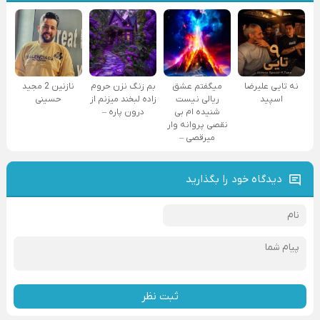
نه تایی علیرضا
میگفتم عشق
بم زنگ نزن حروم
نازنین 2 مجید
اسپید
ریالی نیست
زاده لبخند میزنم از
حسینی
شنیده ام بی
درون پاره –
نقصی پروانه وار
میرقصی –
دیدگاه خود را بگذارید
ثبت نظر