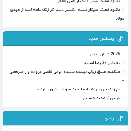
دانلود آهنگ شش دانگ از امین فالجی
دانلود آهنگ سیگار بیسه انگشتر دسم اگر زنگ دامه لیت از مهدی
مولاد
ریمیکس جدید
2026 شایان رنجبر
نه تایی علیرضا اسپید
میگفتم عشق ریالی نیست شنیده ام بی نقصی پروانه وار میرقصی
–
بم زنگ نزن حروم زاده لبخند میزنم از درون پاره –
نازنین 2 مجید حسینی
بزودی…