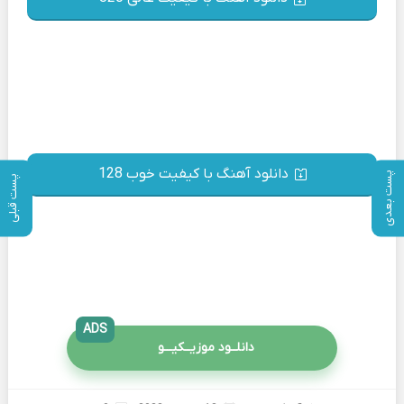
دانلود آهنگ با کیفیت خوب 128
پست بعدی
پست قبلی
ADS
دانلــود موزیــکیـــو