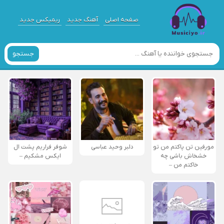
صفحه اصلی
آهنگ جدید
ریمیکس جدید
جستجو
مورفین تن پاکتم من تو
دلبر وحید عباسی
شوفر فراریم پشت ال
خشخاش باشی چه
ایکس مشکیم –
خاکتم من –