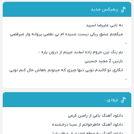
ریمیکس جدید
نه تایی علیرضا اسپید
میگفتم عشق ریالی نیست شنیده ام بی نقصی پروانه وار میرقصی
–
بم زنگ نزن حروم زاده لبخند میزنم از درون پاره –
نازنین 2 مجید حسینی
انگاری تو کالبدم تویی تنها چیزی که میتونم باهاش حال کنم تویی
–
بزودی…
دانلود آهنگ یاغی از رامین کرمی
دانلود آهنگ خاطرخواتم از سینا درخشنده
دانلود آهنگ به موقع اومدی از عرفان ابرا