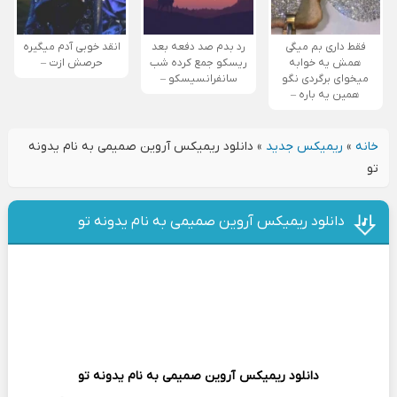
فقط داری بم میگی
رد بدم صد دفعه بعد
انقد خوبی آدم میگیره
همش یه خوابه
ریسکو جمع کرده شب
حرصش ازت –
میخوای برگردی نگو
سانفرانسیسکو –
همین یه باره –
خانه
»
ریمیکس جدید
»
دانلود ریمیکس آروین صمیمی به نام یدونه
تو
دانلود ریمیکس آروین صمیمی به نام یدونه تو
دانلود ریمیکس
آروین صمیمی
به نام یدونه تو