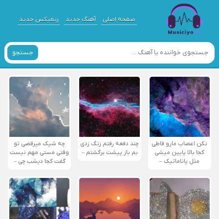
صفحه اصلی
آهنگ جدید
ریمیکس جدید
جستجو
نکن اعصاب مارو قاطی
چند دفعه رفتم زنگ زدی
چه شیک میرقصی تو
کجا بالا پایین میشی
بم باز پیشت برگشتم –
وقتی مستی مهم نیست
مثل پاناماتیک –
گفت کجا دیشب چی –