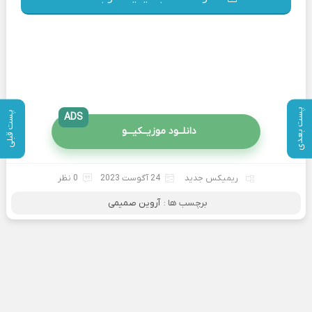
پست بعدی
پست قبلی
ADS
دانلــود موزیــکیـــو
ریمیکس جدید
24 آگوست 2023
0 نظر
برچسب ها :
آروین صمیمی