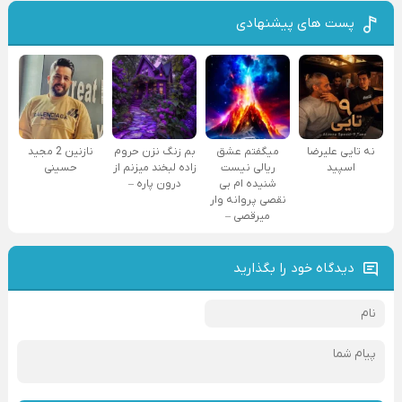
پست های پیشنهادی
نه تایی علیرضا
میگفتم عشق
بم زنگ نزن حروم
نازنین 2 مجید
اسپید
ریالی نیست
زاده لبخند میزنم از
حسینی
شنیده ام بی
درون پاره –
نقصی پروانه وار
میرقصی –
دیدگاه خود را بگذارید