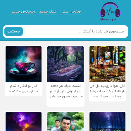
صفحه اصلی
آهنگ جدید
ریمیکس جدید
جستجو
الان هوا بارونیه دل من
اسمت میاد هر دفعه
کنار تو انگار داشتم
طوفانه چشات که خوابه
میرم تراپی دروغ‌ های
دنیارو توی مشتم –
چشا من هنو تاره –
مسخرت شدن چه عادی
–