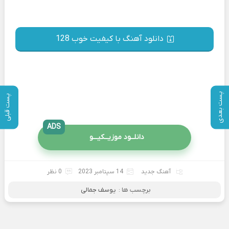
دانلود آهنگ با کیفیت خوب 128
پست بعدی
پست قبلی
ADS
دانلــود موزیــکیـــو
آهنگ جدید
14 سپتامبر 2023
0 نظر
برچسب ها :
یوسف جمالی