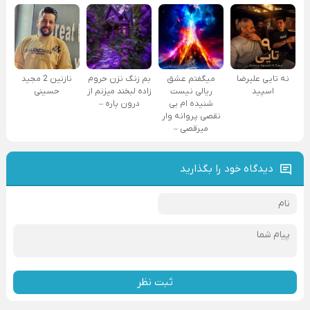
نه تایی علیرضا
میگفتم عشق
بم زنگ نزن حروم
نازنین 2 مجید
اسپید
ریالی نیست
زاده لبخند میزنم از
حسینی
شنیده ام بی
درون پاره –
نقصی پروانه وار
میرقصی –
دیدگاه خود را بگذارید
ثبت نظر