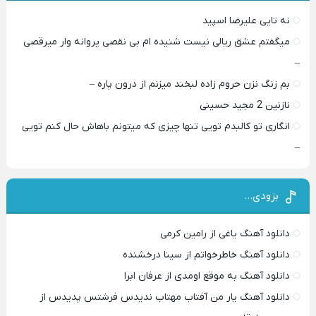
نه تایی علیرضا اسپید
میگفتم عشق ریالی نیست شنیده ام بی نقصی پروانه وار میرقصی
–
بم زنگ نزن حروم زاده لبخند میزنم از درون پاره –
نازنین 2 مجید حسینی
انگاری تو کالبدم تویی تنها چیزی که میتونم باهاش حال کنم تویی
–
بزودی…
دانلود آهنگ یاغی از رامین کرمی
دانلود آهنگ خاطرخواتم از سینا درخشنده
دانلود آهنگ به موقع اومدی از عرفان ابرا
دانلود آهنگ یار من آفتاب مهتاب ندیدس فرشتس پدیدس از