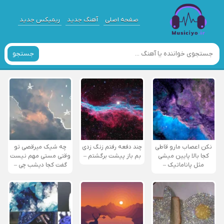
صفحه اصلی
آهنگ جدید
ریمیکس جدید
جستجو
نکن اعصاب مارو قاطی
چند دفعه رفتم زنگ زدی
چه شیک میرقصی تو
کجا بالا پایین میشی
بم باز پیشت برگشتم –
وقتی مستی مهم نیست
مثل پاناماتیک –
گفت کجا دیشب چی –