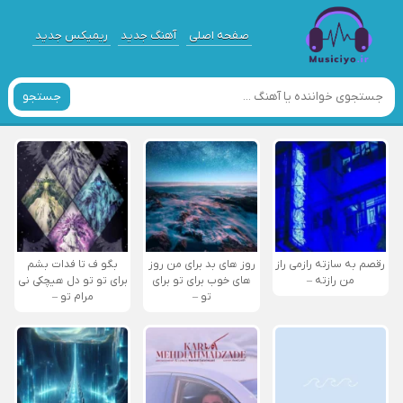
صفحه اصلی
آهنگ جدید
ریمیکس جدید
جستجو
رقصم به سازته رازمی راز
روز های بد برای من روز
بگو ف تا فدات بشم
من رازته –
های خوب برای تو برای
برای تو تو دل هیچکی نی
تو –
مرام تو –