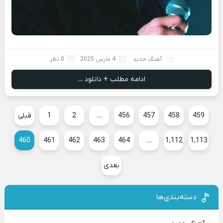
آهنگ جدید
4 مارس 2025
0 نظر
ادامه مطلب + دانلود ...
459
458
457
456
…
2
1
قبلی
460
461
462
463
464
…
1,112
1,113
بعدی
دسته‌بندی‌ها