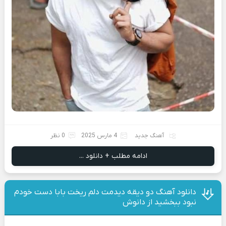
آهنگ جدید
4 مارس 2025
0 نظر
ادامه مطلب + دانلود ...
دانلود آهنگ دو دﻳﻘﻪ دﻳﺪﻣﺖ دﻟﻢ رﻳﺨﺖ ﺑﺎﺑﺎ دﺳﺖ ﺧﻮدم
ﻧﺒﻮد ﺑﺒﺨﺸﻴﺪ از دانوش