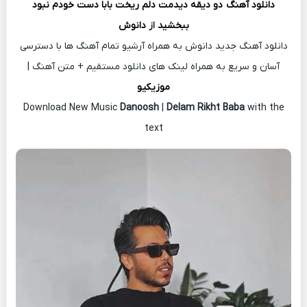
دانلود آهنگ
دو دﻳﻘﻪ دﻳﺪﻣﺖ دﻟﻢ رﻳﺨﺖ ﺑﺎﺑﺎ دﺳﺖ ﺧﻮدم ﻧﺒﻮد
ﺑﺒﺨﺸﻴﺪ
از
دانوش
دانلود آهنگ جدید دانوش به همراه آرشیو تمام آهنگ ها با دسترسی
آسان و سریع به همراه لینک های دانلود مستقیم + متن آهنگ |
موزیکیو
Download New Music
Danoosh
|
Delam Rikht Baba
with the
text