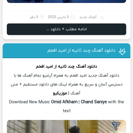
آهنگ جدید
5 مارس 2025
0 نظر
ادامه مطلب + دانلود ...
دانلود آهنگ چند ثانیه از امید افخم
دانلود آهنگ
چند ثانیه
از
امید افخم
دانلود آهنگ جدید امید افخم به همراه آرشیو تمام آهنگ ها با
دسترسی آسان و سریع به همراه لینک های دانلود مستقیم + متن
آهنگ |
موزیکیو
Download New Music
Omid Afkham
|
Chand Saniye
with the
text