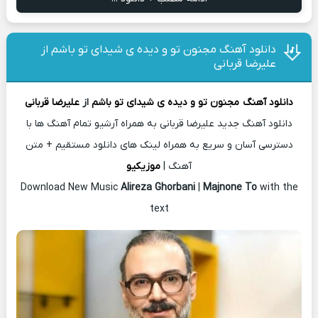
دانلود آهنگ ﻣﺠﻨﻮن ﺗﻮ و دﻳﺪه ی ﺷﻴﺪای ﺗﻮ ﺑﺎﺷﻢ از
علیرضا قربانی
دانلود آهنگ
ﻣﺠﻨﻮن ﺗﻮ و دﻳﺪه ی ﺷﻴﺪای ﺗﻮ ﺑﺎﺷﻢ
از
علیرضا قربانی
دانلود آهنگ جدید علیرضا قربانی به همراه آرشیو تمام آهنگ ها با
دسترسی آسان و سریع به همراه لینک های دانلود مستقیم + متن
آهنگ |
موزیکیو
Download New Music
Alireza Ghorbani
|
Majnone To
with the
text