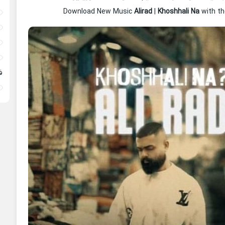
Download New Music
Alirad
|
Khoshhali Na
with th
ف