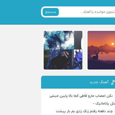
جستجو
آهنگ جدید
نکن اعصاب مارو قاطی کجا بالا پایین میشی
ثل پاناماتیک –
چند دفعه رفتم زنگ زدی بم باز پیشت