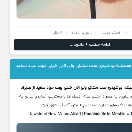
آهنگ جدید
5 فوریه 2026
0 نظر
ادامه مطلب + دانلود ...
 همیشه پوشیدی ست مشکی ولی الان خیلی بهت میاد سفید
شه پوشیدی ست مشکی ولی الان خیلی بهت میاد سفید
از
علیراد
 علیراد به همراه آرشیو تمام آهنگ ها با دسترسی آسان و سریع به
اه لینک های دانلود مستقیم + متن آهنگ |
موزیکیو
Download New Music
Alirad
|
Pooshidi Sete Meshki
wi