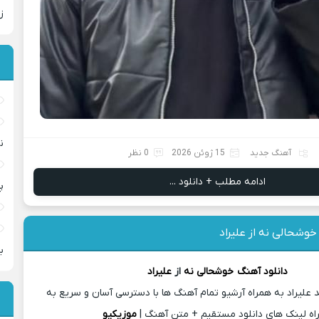
ز
ن
آهنگ جدید
15 ژوئن 2026
0 نظر
ادامه مطلب + دانلود ...
پ
خوشحالی نه از علیراد
ب
دانلود آهنگ
خوشحالی نه
از
علیراد
 علیراد به همراه آرشیو تمام آهنگ ها با دسترسی آسان و سریع به
اه لینک های دانلود مستقیم + متن آهنگ |
موزیکیو