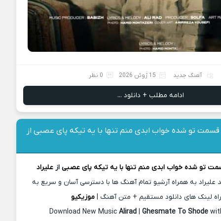
آهنگ جدید
15 ژوئن 2026
0 نظر
ادامه مطلب + دانلود ...
قسمت تو شده خواب ابدی منم تنها با یه تیکه پای عصبی از
ت تو شده خواب ابدی منم تنها با یه تیکه پای عصبی
از
علیراد
 علیراد به همراه آرشیو تمام آهنگ ها با دسترسی آسان و سریع به
اه لینک های دانلود مستقیم + متن آهنگ |
موزیکیو
Download New Music
Alirad
|
Ghesmate To Shode
wit