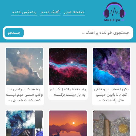
صفحه اصلی
آهنگ جدید
ریمیکس جدید
جستجو
نکن اعصاب مارو قاطی
چند دفعه رفتم زنگ زدی
چه شیک میرقصی تو
کجا بالا پایین میشی
بم باز پیشت برگشتم –
وقتی مستی مهم نیست
مثل پاناماتیک –
گفت کجا دیشب چی –