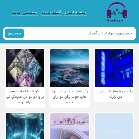
صفحه اصلی
آهنگ جدید
ریمیکس جدید
جستجو
رقصم به سازته رازمی راز
روز های بد برای من روز
بگو ف تا فدات بشم
من رازته –
های خوب برای تو برای
برای تو تو دل هیچکی نی
تو –
مرام تو –