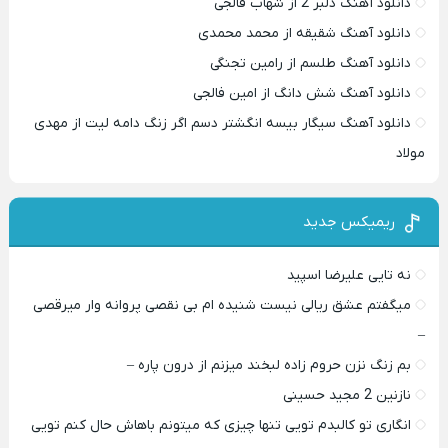
دانلود آهنگ دلبر 2 از شهاب فالجی
دانلود آهنگ شقیقه از محمد محمدی
دانلود آهنگ طلسم از رامین تجنگی
دانلود آهنگ شش دانگ از امین فالجی
دانلود آهنگ سیگار بیسه انگشتر دسم اگر زنگ دامه لیت از مهدی
مولاد
ریمیکس جدید
نه تایی علیرضا اسپید
میگفتم عشق ریالی نیست شنیده ام بی نقصی پروانه وار میرقصی
–
بم زنگ نزن حروم زاده لبخند میزنم از درون پاره –
نازنین 2 مجید حسینی
انگاری تو کالبدم تویی تنها چیزی که میتونم باهاش حال کنم تویی