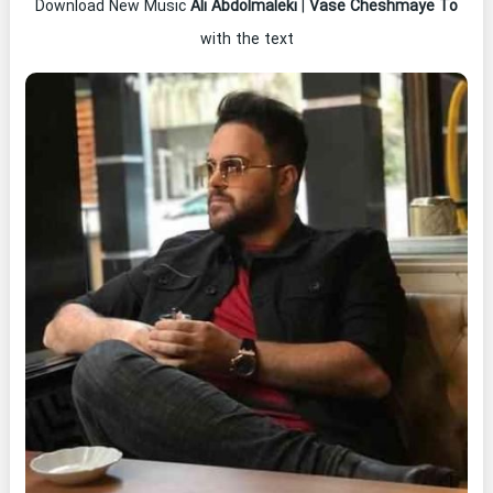
Download New Music
Ali Abdolmaleki
|
Vase Cheshmaye To
with the text