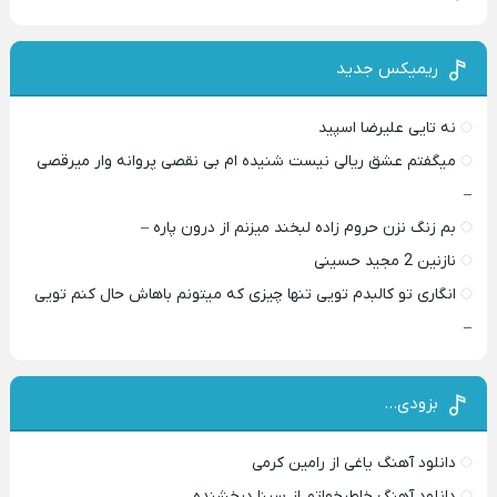
ریمیکس جدید
نه تایی علیرضا اسپید
میگفتم عشق ریالی نیست شنیده ام بی نقصی پروانه وار میرقصی
–
بم زنگ نزن حروم زاده لبخند میزنم از درون پاره –
نازنین 2 مجید حسینی
انگاری تو کالبدم تویی تنها چیزی که میتونم باهاش حال کنم تویی
–
بزودی…
دانلود آهنگ یاغی از رامین کرمی
دانلود آهنگ خاطرخواتم از سینا درخشنده