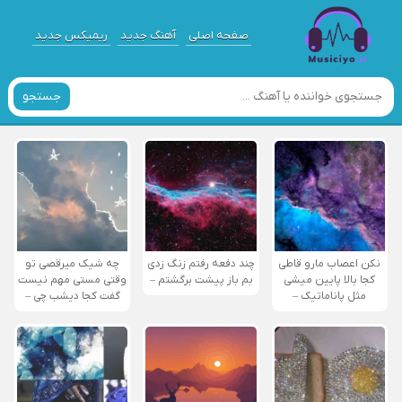
صفحه اصلی
آهنگ جدید
ریمیکس جدید
جستجو
نکن اعصاب مارو قاطی
چند دفعه رفتم زنگ زدی
چه شیک میرقصی تو
کجا بالا پایین میشی
بم باز پیشت برگشتم –
وقتی مستی مهم نیست
مثل پاناماتیک –
گفت کجا دیشب چی –