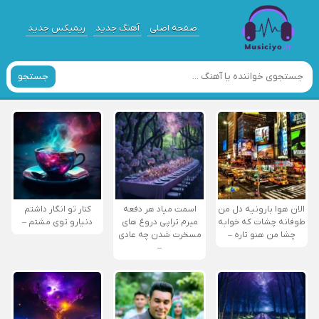
صفحه اصلی
آهنگ جدید
ریمیکس جدید
جستجو
الان هوا بارونیه دل من
اسمت میاد هر دفعه
کنار تو انگار داشتم
طوفانه چشات که خوابه
میرم تراپی دروغ‌ های
دنیارو توی مشتم –
چشا من هنو تاره –
مسخرت شدن چه عادی
–