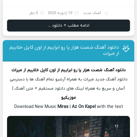
آهنگ جدید
10 ژانویه 2025
0 نظر
ادامه مطلب + دانلود ...
دانلود آهنگ شصت هزار پا رو ابراییم از اون کاپل خلاییم
از میراث
دانلود آهنگ
شصت هزار پا رو ابراییم از اون کاپل خلاییم
از
میراث
دانلود آهنگ جدید میراث به همراه آرشیو تمام آهنگ ها با دسترسی
آسان و سریع به همراه لینک های دانلود مستقیم + متن آهنگ |
موزیکیو
Download New Music
Miras
|
Az On Kapel
with the text