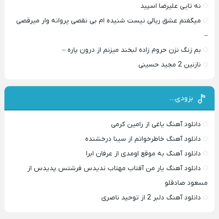
نه تایی علیرضا اسپید
میگفتم عشق ریالی نیست شنیده ام بی نقصی پروانه وار میرقصی
–
بم زنگ نزن حروم زاده لبخند میزنم از درون پاره –
نازنین 2 مجید حسینی
بزودی…
دانلود آهنگ یاغی از رامین کرمی
دانلود آهنگ خاطرخواتم از سینا درخشنده
دانلود آهنگ به موقع اومدی از عرفان ابرا
دانلود آهنگ یار من آفتاب مهتاب ندیدس فرشتس پدیدس از
مسعود صادقلو
دانلود آهنگ دلبر 2 از توحید ناصری