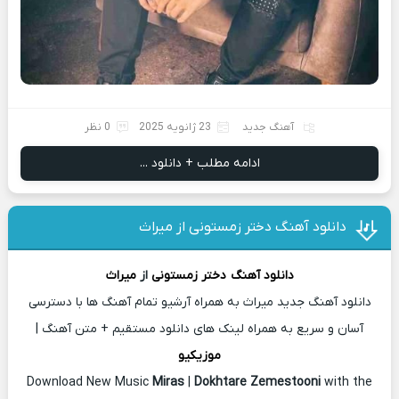
آهنگ جدید
23 ژانویه 2025
0 نظر
ادامه مطلب + دانلود ...
دانلود آهنگ دختر زمستونی از میراث
دانلود آهنگ
دختر زمستونی
از
میراث
دانلود آهنگ جدید میراث به همراه آرشیو تمام آهنگ ها با دسترسی
آسان و سریع به همراه لینک های دانلود مستقیم + متن آهنگ |
موزیکیو
Download New Music
Miras
|
Dokhtare Zemestooni
with the