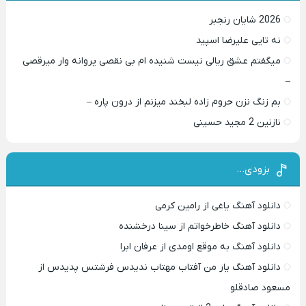
2026 شایان رنجبر
نه تایی علیرضا اسپید
میگفتم عشق ریالی نیست شنیده ام بی نقصی پروانه وار میرقصی
–
بم زنگ نزن حروم زاده لبخند میزنم از درون پاره –
نازنین 2 مجید حسینی
بزودی…
دانلود آهنگ یاغی از رامین کرمی
دانلود آهنگ خاطرخواتم از سینا درخشنده
دانلود آهنگ به موقع اومدی از عرفان ابرا
دانلود آهنگ یار من آفتاب مهتاب ندیدس فرشتس پدیدس از
مسعود صادقلو