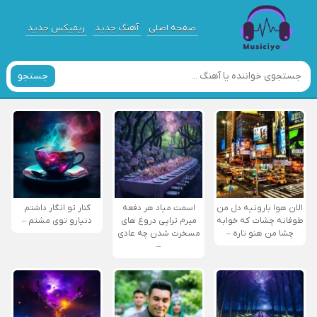
صفحه اصلی
آهنگ جدید
ریمیکس جدید
جستجو
الان هوا بارونیه دل من
اسمت میاد هر دفعه
کنار تو انگار داشتم
طوفانه چشات که خوابه
میرم تراپی دروغ‌ های
دنیارو توی مشتم –
چشا من هنو تاره –
مسخرت شدن چه عادی
–