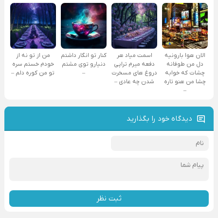
الان هوا بارونیه
اسمت میاد هر
کنار تو انگار داشتم
من از تو نه از
دل من طوفانه
دفعه میرم تراپی
دنیارو توی مشتم
خودم خستم سره
چشات که خوابه
دروغ‌ های مسخرت
–
تو من کوره دلم –
چشا من هنو تاره
شدن چه عادی –
–
دیدگاه خود را بگذارید
ثبت نظر