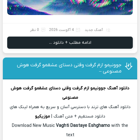
آهنگ جدید
4 آگوست 2026
0 نظر
ادامه مطلب + دانلود ...
جوونیمو ازم گرفت وقتی دستای عشقمو گرفت هوش
مصنوعی –
دانلود آهنگ
جوونیمو ازم گرفت وقتی دستای عشقمو گرفت هوش
مصنوعی
دانلود آهنگ های ترند با دسترسی آسان و سریع به همراه لینک های
دانلود مستقیم + متن آهنگ |
موزیکیو
Download New Music
Vaghti Dastaye Eshghamo
with the
text