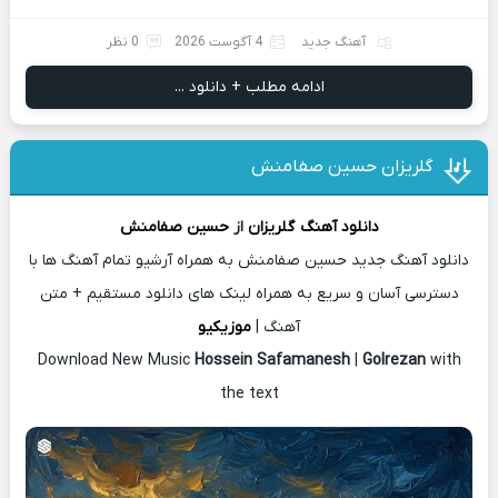
آهنگ جدید
4 آگوست 2026
0 نظر
ادامه مطلب + دانلود ...
گلریزان حسین صفامنش
دانلود آهنگ
گلریزان
از
حسین صفامنش
دانلود آهنگ جدید حسین صفامنش به همراه آرشیو تمام آهنگ ها با
دسترسی آسان و سریع به همراه لینک های دانلود مستقیم + متن
آهنگ |
موزیکیو
Download New Music
Hossein Safamanesh
|
Golrezan
with
the text