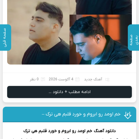
صفحه قبلی
ص
ف
ح
ه
ع
د
ب
ی
آهنگ جدید
4 آگوست 2026
0 نظر
ادامه مطلب + دانلود ...
خم اومد رو ابروم و خورد قلبم هی ترک –
دانلود آهنگ
خم اومد رو ابروم و خورد قلبم هی ترک