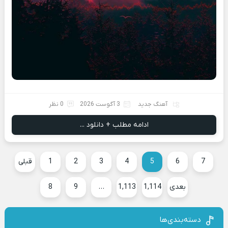
آهنگ جدید
3 آگوست 2026
0 نظر
ادامه مطلب + دانلود ...
7
6
5
4
3
2
1
قبلی
بعدی
1,114
1,113
…
9
8
دسته‌بندی‌ها