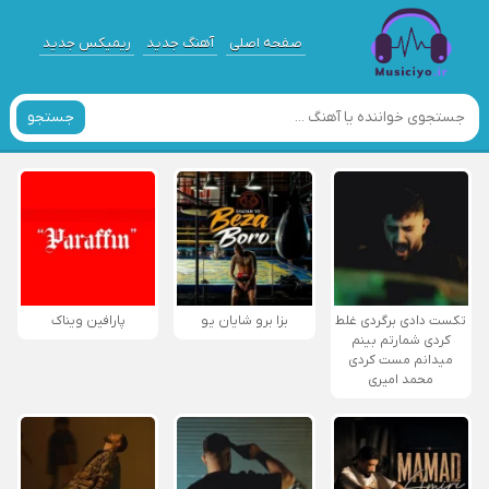
صفحه اصلی
آهنگ جدید
ریمیکس جدید
جستجو
تکست دادی برگردی غلط
بزا برو شایان یو
پارافین ویناک
کردی شمارتم بینم
میدانم مست کردی
محمد امیری