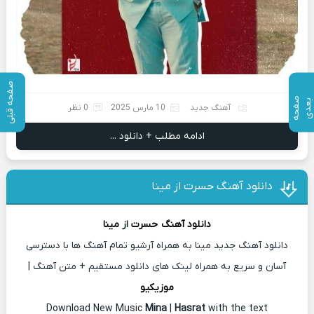
صفحه قبلی
ص
ف
ح
ه
ع
د
ب
ی
آهنگ جدید
10 مارس 2025
0 نظر
ادامه مطلب + دانلود ...
دانلود آهنگ حسرت از مینا
دانلود آهنگ
حسرت
از
مینا
دانلود آهنگ جدید مینا به همراه آرشیو تمام آهنگ ها با دسترسی
آسان و سریع به همراه لینک های دانلود مستقیم + متن آهنگ |
موزیکیو
Download New Music
Mina
|
Hasrat
with the text