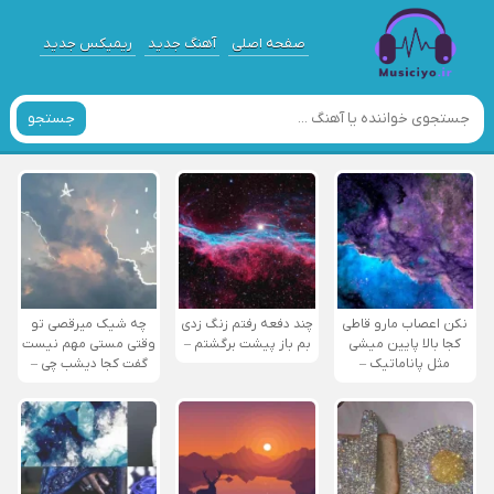
صفحه اصلی
آهنگ جدید
ریمیکس جدید
جستجو
نکن اعصاب مارو قاطی
چند دفعه رفتم زنگ زدی
چه شیک میرقصی تو
کجا بالا پایین میشی
بم باز پیشت برگشتم –
وقتی مستی مهم نیست
مثل پاناماتیک –
گفت کجا دیشب چی –