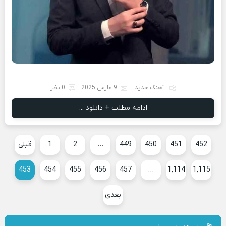
آهنگ جدید
9 مارس 2025
0 نظر
ادامه مطلب + دانلود ...
452
451
450
449
…
2
1
قبلی
453
454
455
456
457
…
1,114
1,115
بعدی