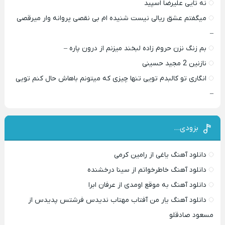
نه تایی علیرضا اسپید
میگفتم عشق ریالی نیست شنیده ام بی نقصی پروانه وار میرقصی
–
بم زنگ نزن حروم زاده لبخند میزنم از درون پاره –
نازنین 2 مجید حسینی
انگاری تو کالبدم تویی تنها چیزی که میتونم باهاش حال کنم تویی
–
بزودی…
دانلود آهنگ یاغی از رامین کرمی
دانلود آهنگ خاطرخواتم از سینا درخشنده
دانلود آهنگ به موقع اومدی از عرفان ابرا
دانلود آهنگ یار من آفتاب مهتاب ندیدس فرشتس پدیدس از
مسعود صادقلو