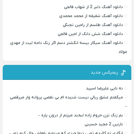
دانلود آهنگ دلبر 2 از شهاب فالجی
دانلود آهنگ شقیقه از محمد محمدی
دانلود آهنگ طلسم از رامین تجنگی
دانلود آهنگ شش دانگ از امین فالجی
دانلود آهنگ سیگار بیسه انگشتر دسم اگر زنگ دامه لیت از مهدی
مولاد
ریمیکس جدید
نه تایی علیرضا اسپید
میگفتم عشق ریالی نیست شنیده ام بی نقصی پروانه وار میرقصی
–
بم زنگ نزن حروم زاده لبخند میزنم از درون پاره –
نازنین 2 مجید حسینی
انگاری تو کالبدم تویی تنها چیزی که میتونم باهاش حال کنم تویی