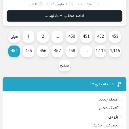
آهنگ جدید
9 مارس 2025
0 نظر
ادامه مطلب + دانلود ...
453
452
451
450
…
2
1
قبلی
454
455
456
457
458
…
1,114
1,115
بعدی
دسته‌بندی‌ها
آهنگ جدید
آهنگ محلی
بزودی
ریمیکس جدید