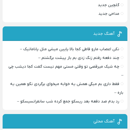
گلچین جدید
مداحی جدید
آهنگ جدید
نکن اعصاب مارو قاطی کجا بالا پایین میشی مثل پاناماتیک –
چند دفعه رفتم زنگ زدی بم باز پیشت برگشتم –
چه شیک میرقصی تو وقتی مستی مهم نیست گفت کجا دیشب چی
–
فقط داری بم میگی همش یه خوابه میخوای برگردی نگو همین یه
باره –
رد بدم صد دفعه بعد ریسکو جمع کرده شب سانفرانسیسکو –
آهنگ محلی