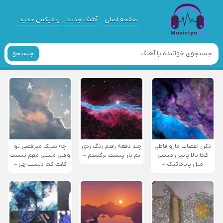
صفحه اصلی
آهنگ جدید
ریمیکس جدید
جستجو
نکن اعصاب مارو قاطی
چند دفعه رفتم زنگ زدی
چه شیک میرقصی تو
کجا بالا پایین میشی
بم باز پیشت برگشتم –
وقتی مستی مهم نیست
مثل پاناماتیک –
گفت کجا دیشب چی –