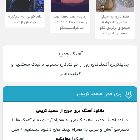
فقط داری بم میگی
رد بدم صد دفعه بعد
انقد خوبی آدم میگیره
همش یه خوابه
ریسکو جمع کرده شب
حرصش ازت –
میخوای برگردی نگو
سانفرانسیسکو –
همین یه باره –
آهنگ جدید
جدیدترین آهنگ‌های روز از خوانندگان محبوب با لینک مستقیم و
کیفیت عالی
پری جون سعید کریمی
دانلود آهنگ
پری جون
از
سعید کریمی
دانلود آهنگ جدید سعید کریمی به همراه آرشیو تمام آهنگ ها با
دسترسی آسان و سریع به همراه لینک های دانلود مستقیم + متن
آهنگ |
موزیکیو