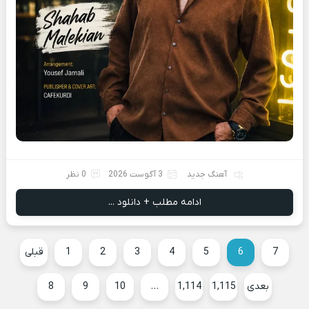
آهنگ جدید
3 آگوست 2026
0 نظر
ادامه مطلب + دانلود ...
7
6
5
4
3
2
1
قبلی
بعدی
1,115
1,114
…
10
9
8