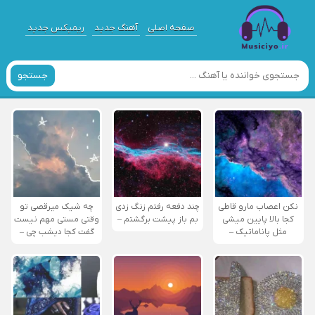
صفحه اصلی
آهنگ جدید
ریمیکس جدید
جستجو
نکن اعصاب مارو قاطی
چند دفعه رفتم زنگ زدی
چه شیک میرقصی تو
کجا بالا پایین میشی
بم باز پیشت برگشتم –
وقتی مستی مهم نیست
مثل پاناماتیک –
گفت کجا دیشب چی –