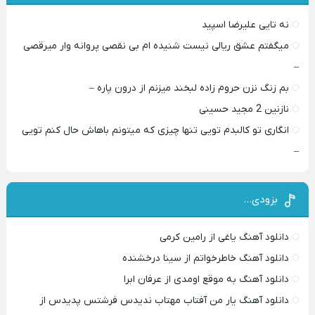
نه تایی علیرضا اسپید
میگفتم عشق ریالی نیست شنیده ام بی نقصی پروانه وار میرقصی
–
بم زنگ نزن حروم زاده لبخند میزنم از درون پاره –
نازنین 2 مجید حسینی
انگاری تو کالبدم تویی تنها چیزی که میتونم باهاش حال کنم تویی
–
بزودی…
دانلود آهنگ یاغی از رامین کرمی
دانلود آهنگ خاطرخواتم از سینا درخشنده
دانلود آهنگ به موقع اومدی از عرفان ابرا
دانلود آهنگ یار من آفتاب مهتاب ندیدس فرشتس پدیدس از