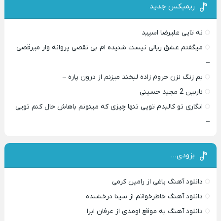
ریمیکس جدید
نه تایی علیرضا اسپید
میگفتم عشق ریالی نیست شنیده ام بی نقصی پروانه وار میرقصی
–
بم زنگ نزن حروم زاده لبخند میزنم از درون پاره –
نازنین 2 مجید حسینی
انگاری تو کالبدم تویی تنها چیزی که میتونم باهاش حال کنم تویی
–
بزودی…
دانلود آهنگ یاغی از رامین کرمی
دانلود آهنگ خاطرخواتم از سینا درخشنده
دانلود آهنگ به موقع اومدی از عرفان ابرا