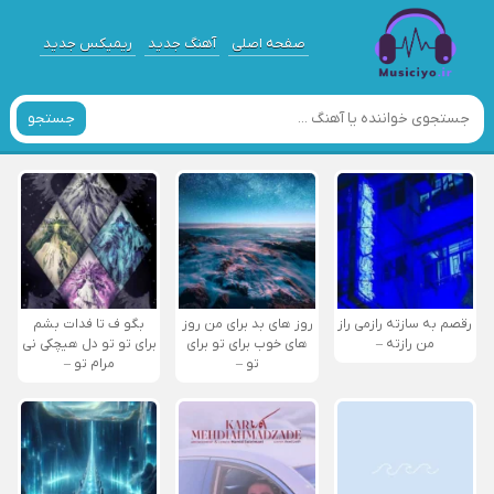
صفحه اصلی
آهنگ جدید
ریمیکس جدید
جستجو
رقصم به سازته رازمی راز
روز های بد برای من روز
بگو ف تا فدات بشم
من رازته –
های خوب برای تو برای
برای تو تو دل هیچکی نی
تو –
مرام تو –